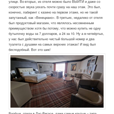
улице. Во-вторых, из отеля можно было ВЫЙТИ и даже со
скоростью звука уехать почти сразу на наш этаж. Это был,
конечно, лабиринт с казино на первом этаже, но не такой
запутанный, как «Венециано». В-третьих, недалеко от отеля
был продуктовый магазин, что являлось несомненным
преимуществом хотя бы потому, что можно купить не одну
бутылочку воды за 7 долларов, а 24 за 10. Ну а в-четвёртых,
у нас был действительно чистый большой номер и два
туалета с душами на самых верхних этажах! И вид был
бесподобный. Вот это шик!
Вообще, отели в Лас-Вегасе, даже самые крутые – типа