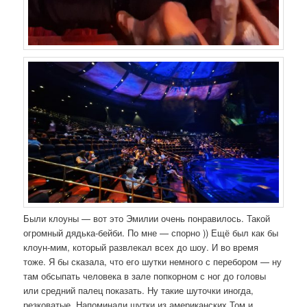
Были клоуны — вот это Эмилии очень понравилось. Такой
огромный дядька-бейби. По мне — спорно )) Ещё был как бы
клоун-мим, который развлекал всех до шоу. И во время
тоже. Я бы сказала, что его шутки немного с перебором — ну
там обсыпать человека в зале попкорном с ног до головы
или средний палец показать. Ну такие шуточки иногда,
резковатые. Напоминали шутки из американских Том и