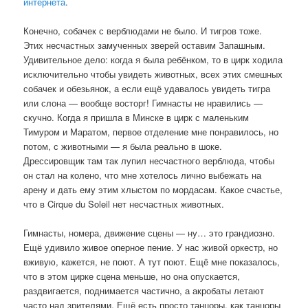
интернета
.
Конечно, собачек с верблюдами не было. И тигров тоже.
Этих несчастных замученных зверей оставим Запашным.
Удивительное дело: когда я была ребёнком, то в цирк ходила
исключительно чтобы увидеть животных, всех этих смешных
собачек и обезьянок, а если ещё удавалось увидеть тигра
или слона — вообще восторг! Гимнасты не нравились —
скучно. Когда я пришла в Минске в цирк с маленьким
Тимуром и Маратом, первое отделение мне понравилось, но
потом, с животными — я была реально в шоке.
Дрессировщик там так лупил несчастного верблюда, чтобы
он стал на колено, что мне хотелось лично выбежать на
арену и дать ему этим хлыстом по мордасам. Какое счастье,
что в Cirque du Soleil нет несчастных животных.
Гимнасты, номера, движение сцены — ну… это грандиозно.
Ещё удивило живое оперное пение. У нас живой оркестр, но
вживую, кажется, не поют. А тут поют. Ещё мне показалось,
что в этом цирке сцена меньше, но она опускается,
раздвигается, поднимается частично, а акробаты летают
часто над зрителями. Ещё есть просто танцоры, как танцоры