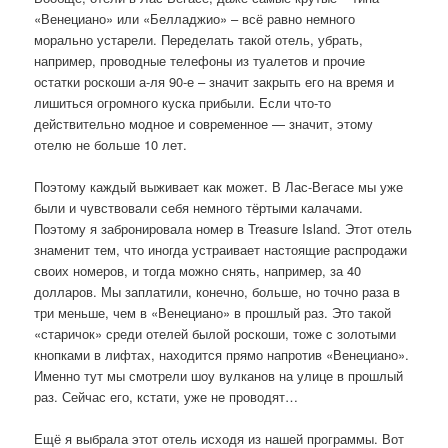
«Венециано» или «Белладжио» – всё равно немного
морально устарели. Переделать такой отель, убрать,
например, проводные телефоны из туалетов и прочие
остатки роскоши а-ля 90-е – значит закрыть его на время и
лишиться огромного куска прибыли. Если что-то
действительно модное и современное — значит, этому
отелю не больше 10 лет.
Поэтому каждый выживает как может. В Лас-Вегасе мы уже
были и чувствовали себя немного тёртыми калачами.
Поэтому я забронировала номер в Treasure Island. Этот отель
знаменит тем, что иногда устраивает настоящие распродажи
своих номеров, и тогда можно снять, например, за 40
долларов. Мы заплатили, конечно, больше, но точно раза в
три меньше, чем в «Венециано» в прошлый раз. Это такой
«старичок» среди отелей былой роскоши, тоже с золотыми
кнопками в лифтах, находится прямо напротив «Венециано».
Именно тут мы смотрели шоу вулканов на улице в прошлый
раз. Сейчас его, кстати, уже не проводят…
Ещё я выбрала этот отель исходя из нашей программы. Вот