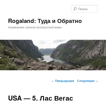
Поис
Rogaland: Туда и Обратно
Норвежские записки белорусской мамы
Главное
Перейти
меню
Навигация
←
Предыдущая
Следующая
→
по
к
записям
USA — 5. Лас Вегас
основному
содержимому