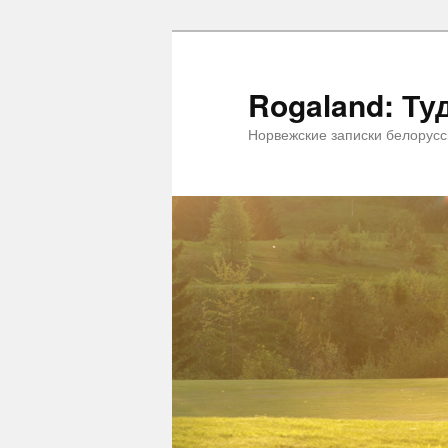
Rogaland: Ту
Норвежские записки белорус