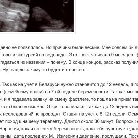
давно не появлялась. Но причины были веские. Мне совсем был
 горы и экскурсий на водопады. Этот пост я писала 9 месяцев :)
гадаться из названия – почему. В конце концов, рассказ получи
Ну, надеюсь кому-то будет интересно.
.
Так как на учет в Беларуси нужно становится до 12 недель, я 
е (семейному врачу) на 7-ой неделе беременности. Так как мы 
, и я подавала заявку на смену фастлеге, то пошла на прием так
о это было возможно. Я зря торопилась, так как до 12 недель ни
 исследований не проводят. Ставят на учет с 8-12 недели. Осм
т поход к нашему терапевту. Длится около 30 минут. Вопросы: 
Норвегии, какая по счету беременность, как себя чувствуете, ка
менны, дата последних М. Измерили давление, послушали. Пос