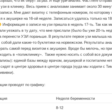
Хорошо, что их берут за раз. И еще ури-анализ. Фастлеге отправ
 узи в клинику. Весь прием с анализами занимает около 30 мину
 записи. Мне дают визитку с телефонным номером, по которому
я к акушерке на 16-ой неделе. Записаться удалось только на 1
Информация о записи на узи пришла в недель 17-ть. Так как м
ли уезжать в ту дату, что мне прислали (было бы уже 20-ть нед
а перенести УЗИ пораньше. В результате первое узи малыша на
 собой дали какие-то буклетики на норвежском. Результаты ана
рать самой перед визитом к акушерке. Вроде бы мелочь, но пр
ходить в «поликлинику». Также нужно носить с собой все доку
нализы): единой базы между врачом, акушеркой и госпиталем нет
сидят в центре здоровья в центре города (куда мы ходили с Ти
ививки).
ции проводят по графику:
ация
Неделя беременности
8-12