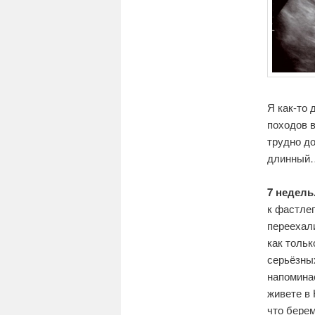
Я как-то 
походов в
трудно до
длинный…
7 недель
к фастлег
переехали
как тольк
серьёзных
напоминае
живете в 
что бере