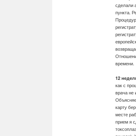
сделали а
пункта. Р
Процедур
регистрат
регистрат
европейск
возвращае
Отношени
времени.
12 недел
как с про
врача не 
Объясняе
карту бер
месте раб
прием я с
токсоплаз