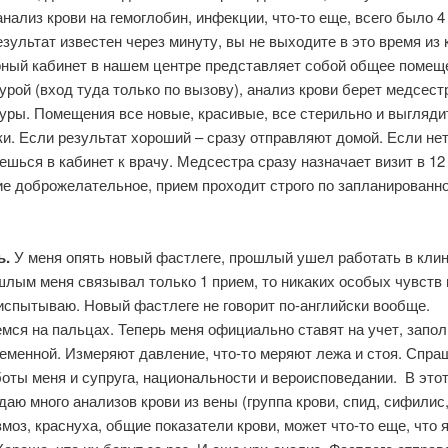
нализ крови на гемоглобин, инфекции, что-то еще, всего было 4
езультат известен через минуту, вы не выходите в это время из 
ный кабинет в нашем центре представляет собой общее помещ
урой (вход туда только по вызову), анализ крови берет медсест
уры. Помещения все новые, красивые, все стерильно и выглядит
и. Если результат хороший – сразу отправляют домой. Если нет
шься в кабинет к врачу. Медсестра сразу назначает визит в 12
е доброжелательное, прием проходит строго по запланированн
ь.
У меня опять новый фастлеге, прошлый ушел работать в клин
шлым меня связывал только 1 прием, то никаких особых чувств
испытываю. Новый фастлеге не говорит по-английски вообще.
мся на пальцах. Теперь меня официально ставят на учет, запо
еменной. Измеряют давление, что-то меряют лежа и стоя. Спра
оты меня и супруга, национальности и вероисповедании. В это
даю много анализов крови из вены (группа крови, спид, сифилис
моз, краснуха, общие показатели крови, может что-то еще, что я