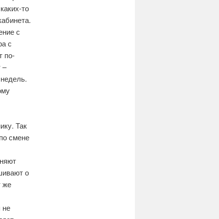
 каких-то
кабинета.
ение с
ра с
 по-
 –
 недель.
ому
ику. Так
 по смене
лняют
шивают о
т же
,
 не