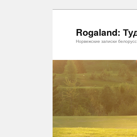
Rogaland: Ту
Норвежские записки белорус