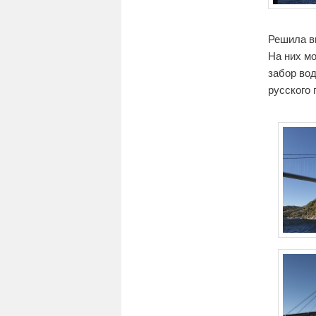
Решила вы
На них м
забор во
русского 