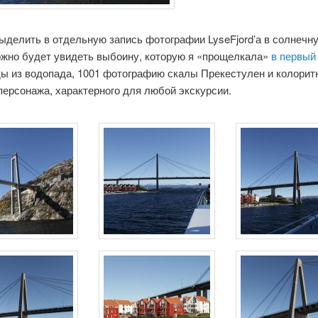
делить в отдельную запись фотографии LyseFjord’а в солнечну
ожно будет увидеть выбоину, которую я «прощелкала»
в первый
ды из водопада, 1001 фотографию скалы Прекестулен и колорит
персонажа, характерного для любой экскурсии.