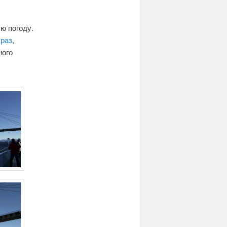
ю погоду.
 раз
,
ного