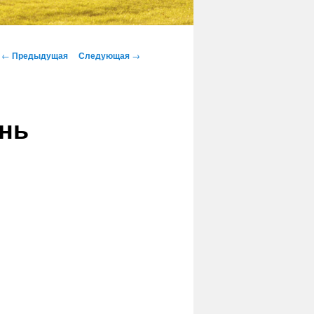
Навигация
←
Предыдущая
Следующая
→
по
записям
ень