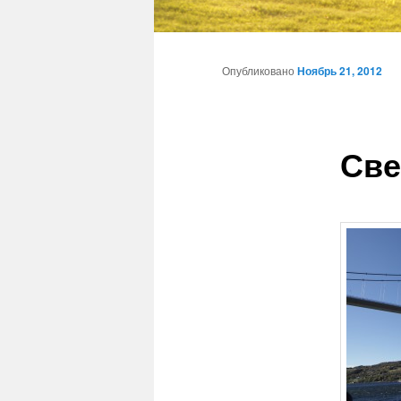
Главное
Перейти
меню
Опубликовано
Ноябрь 21, 2012
к
основному
Све
содержимому